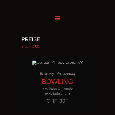
BAHN RESERVIEREN
FOOD & DRINKS
PREISE
EVENTS BUCHEN
2. Juni 2021
KINDERGEBURTSTAG
ANREISE
GUTSCHEIN KAUFEN
Dienstag - Donnerstag
PREISE
BOWLING
KONTAKT
pro Bahn & Stunde
exkl. Leihschuhe
CHF 30
00