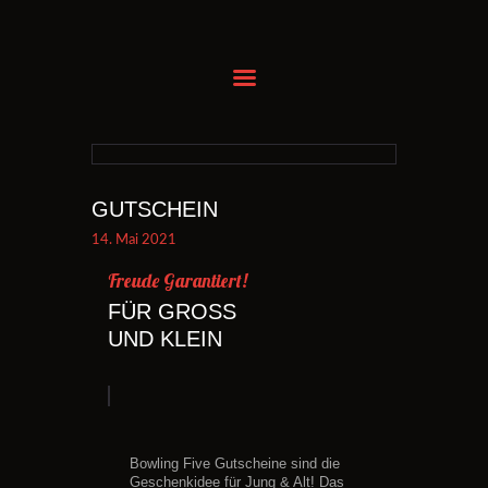
BAHN RESERVIEREN
FOOD & DRINKS
EVENTS BUCHEN
GUTSCHEIN
KINDERGEBURTSTAG
14. Mai 2021
ANREISE
Freude Garantiert!
GUTSCHEIN KAUFEN
FÜR GROSS
PREISE
UND KLEIN
KONTAKT
Bowling Five Gutscheine sind die
Geschenkidee für Jung & Alt! Das