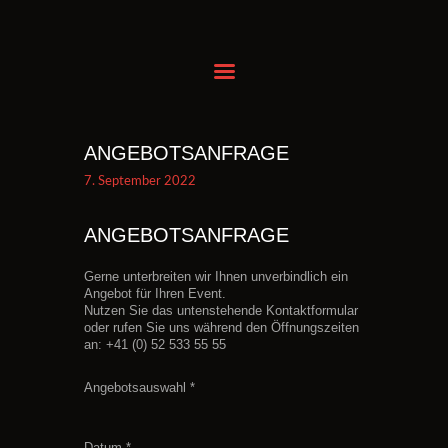
BAHN RESERVIEREN
FOOD & DRINKS
ANGEBOTSANFRAGE
EVENTS BUCHEN
7. September 2022
KINDERGEBURTSTAG
ANGEBOTSANFRAGE
ANREISE
GUTSCHEIN KAUFEN
Gerne unterbreiten wir Ihnen unverbindlich ein
Angebot für Ihren Event.
PREISE
Nutzen Sie das untenstehende Kontaktformular
KONTAKT
oder rufen Sie uns während den Öffnungszeiten
an: +41 (0) 52 533 55 55
Angebotsauswahl *
Datum *